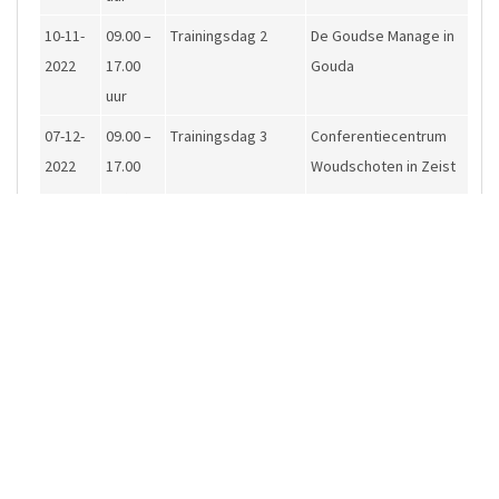
10-11-
09.00 –
Trainingsdag 2
De Goudse Manage in
2022
17.00
Gouda
uur
07-12-
09.00 –
Trainingsdag 3
Conferentiecentrum
2022
17.00
Woudschoten in Zeist
uur
11-01-
09.00 –
Trainingsdag 4
Conferentiecentrum
2023
17.00
Woudschoten in Zeist
uur
08-02-
10.00 –
Trainingsdag 5
Zeeland Buitenland in
2023
17.00
Ouddorp
uur
08-03-
09.00 –
Trainingsdag 6
Conferentiecentrum
2023
17.00
Woudschoten in Zeist
uur